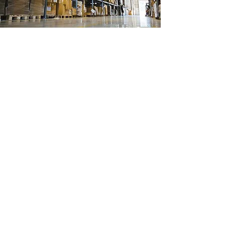
Ubicación de tienda
Ignacio Ramirez 488
Col Margaritas
Cd Juarez, Chihuahua