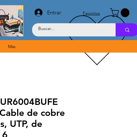
Entrar
Favoritos
Más
 PUR6004BUFE
able de cobre
s, UTP, de
 6