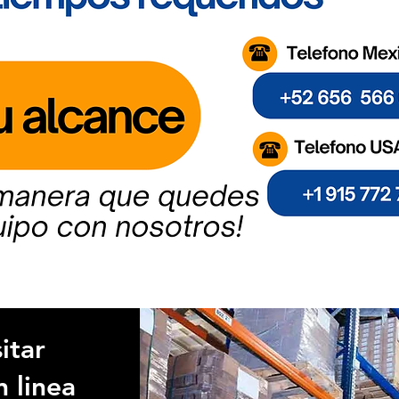
itar
n linea