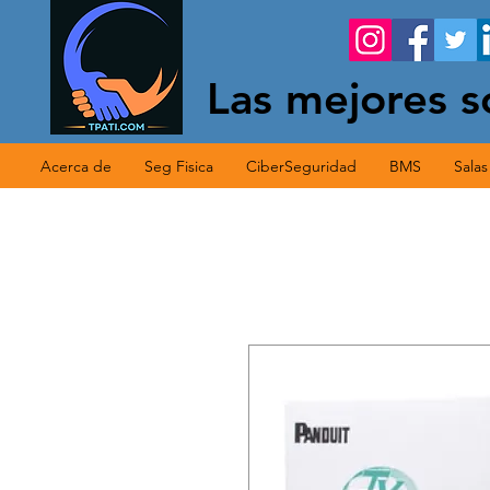
Las mejores s
Acerca de
Seg Fisica
CiberSeguridad
BMS
Sala