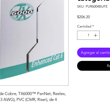
SKU: PUR6004BUFE
Precio
$206.20
Cantidad
*
Agregar al carrit
R
de Cobre, TX6000™ PanNet, Reelex,
23 AWG), PVC (CMR, Riser), de 4