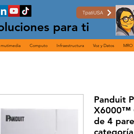
TpatiUSA
oluciones para ti
s mutimedia
Computo
Infraestructura
Voz y Datos
MRO
Panduit
X6000™ C
de 4 pare
categoría