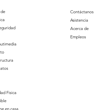
 de
Contáctanos
ica
Asistencia
eguridad
Acerca de
Empleos
mutimedia
to
tructura
Datos
ad Fisica
ible
ine en casa