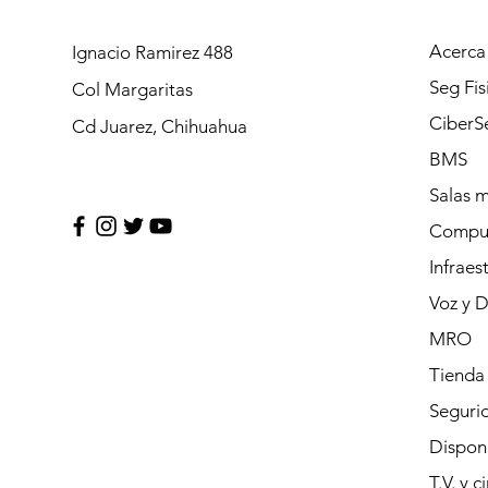
Acerca
Ignacio Ramirez 488
Seg Fis
Col Margaritas
CiberS
Cd Juarez, Chihuahua
BMS
Salas 
Compu
Infraes
Voz y 
MRO
Tienda
Segurid
Dispon
T.V. y c