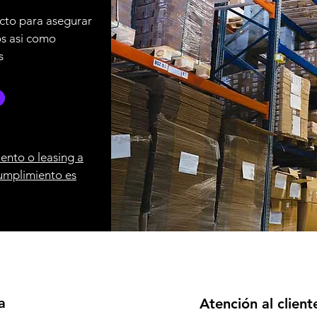
cto para asegurar
os asi como
s
ento o leasing a
umplimiento es
a
Atención al client