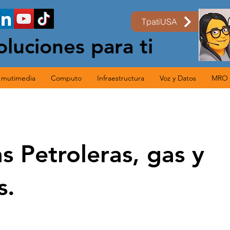
TpatiUSA
oluciones para ti
s mutimedia
Computo
Infraestructura
Voz y Datos
MRO
s Petroleras, gas y
s.