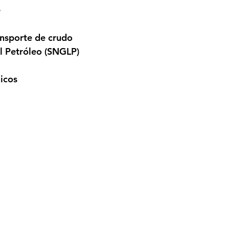
 
ansporte de crudo
l Petróleo (SNGLP) 
icos