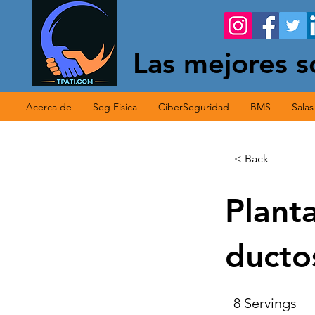
Las mejores s
Acerca de
Seg Fisica
CiberSeguridad
BMS
Sala
< Back
Planta
ducto
8 Servings