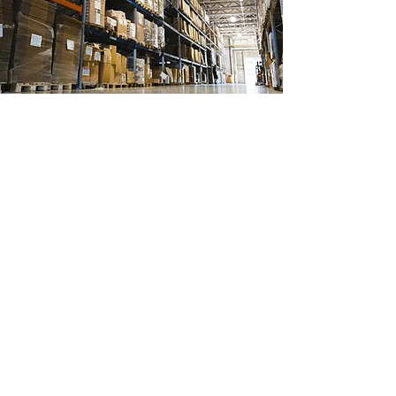
Ubicación de tienda
Ignacio Ramirez 488
Col Margaritas
Cd Juarez, Chihuahua