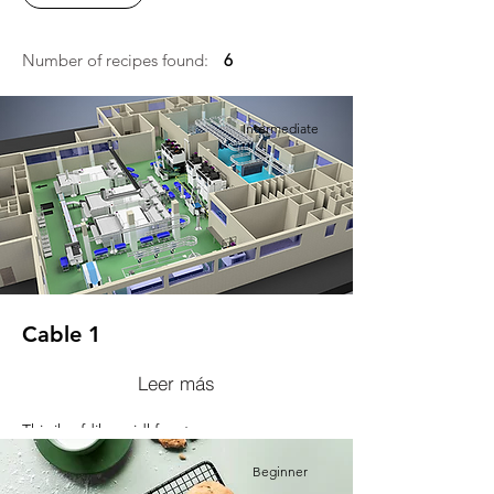
Number of recipes found:
6
Intermediate
Cable 1
Leer más
This jkvnfdjkxv njdkfxent.
Beginner