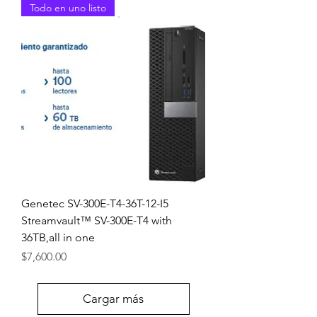
Todo en uno listo
Genetec SV-300E-T4-36T-12-I5
Streamvault™ SV-300E-T4 with
36TB,all in one
Precio
$7,600.00
Cargar más