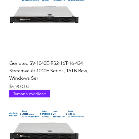
Genetec SV-1040E-RS2-16T-16-434
Streamvault 1040E Series, 16TB Raw,
Windows Ser
Precio
$9,900.00
Tamano mediano