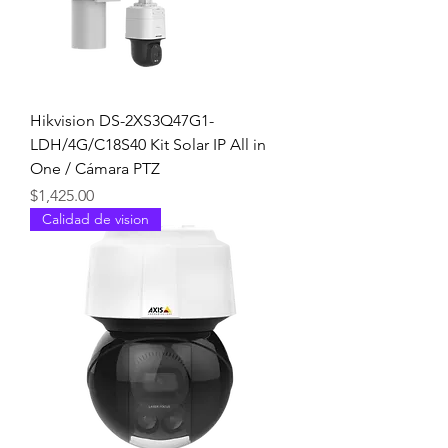
Hikvision DS-2XS3Q47G1-
LDH/4G/C18S40 Kit Solar IP All in
One / Cámara PTZ
Precio
$1,425.00
Calidad de vision