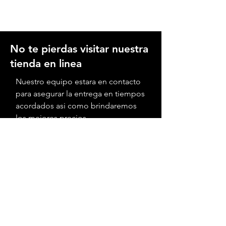
No te pierdas visitar nuestra
tienda en linea
Nuestro equipo estara en contacto
para asegurar la entrega en tiempos
acordados asi como brindaremos
los mejores precios
Tienda en linea
Ofrecemos planes de financiamiento o
leasing a las empresas, sabemos que el
cumplimiento es importante, haz click