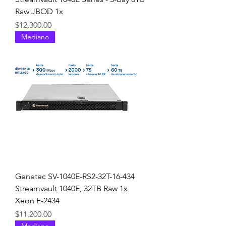
Raw JBOD 1x
Precio
$12,300.00
Mediano
Genetec SV-1040E-RS2-32T-16-434
Streamvault 1040E, 32TB Raw 1x
Xeon E-2434
Precio
$11,200.00
Mediano