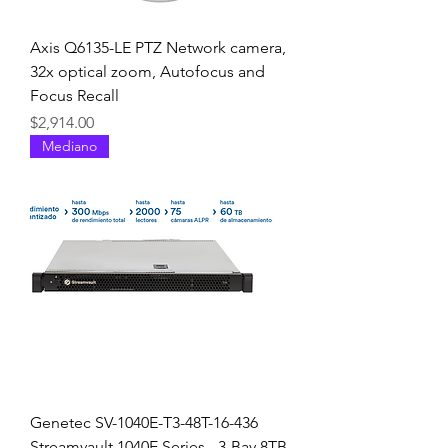
Axis Q6135-LE PTZ Network camera,
32x optical zoom, Autofocus and
Focus Recall
Precio
$2,914.00
Mediano
Genetec SV-1040E-T3-48T-16-436
Streamvault 1040E Series - 3-Bay 8TB