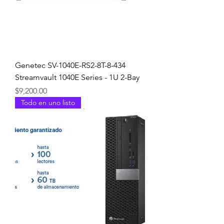
Genetec SV-1040E-RS2-8T-8-434
Streamvault 1040E Series - 1U 2-Bay
Precio
$9,200.00
Todo en uno listo