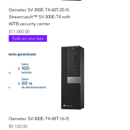
Genetec SV-300E-T4-60T-20-I5
Streamvault™ SV-300E-T4 with
60TB,security center
Precio
$11,000.00
Todo en uno listo
Genetec SV-300E-T4-48T-16-I5
Precio
$9,100.00