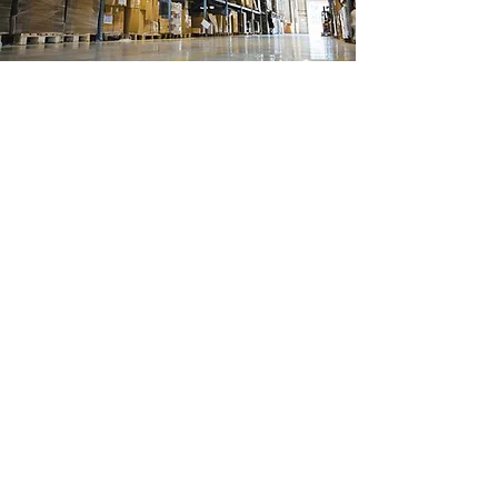
Ubicación de tienda
Ignacio Ramirez 488
Col Margaritas
Cd Juarez, Chihuahua