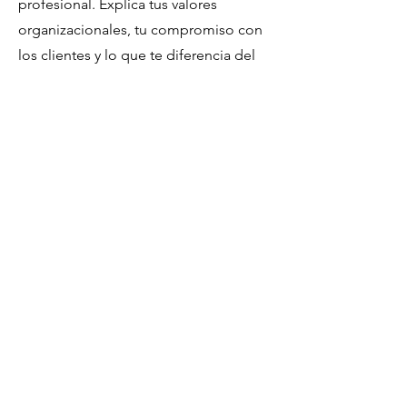
profesional. Explica tus valores
organizacionales, tu compromiso con
los clientes y lo que te diferencia del
resto. Agrega una foto, galería o video
para lograr aún más participación.
No te pierdas visitar nuestra
tienda en linea
Nuestro equipo estara en contacto
para asegurar la entrega en tiempos
acordados asi como brindaremos
los mejores precios
Tienda en linea