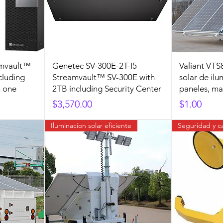
amvault™
Genetec SV-300E-2T-I5
Valiant VTS
cluding
Streamvault™ SV-300E with
solar de ilu
n one
2TB including Security Center
paneles, mas
Precio
Precio
$3,570.00
$1.00
Iluminacion solar eficiente
Seguridad y c