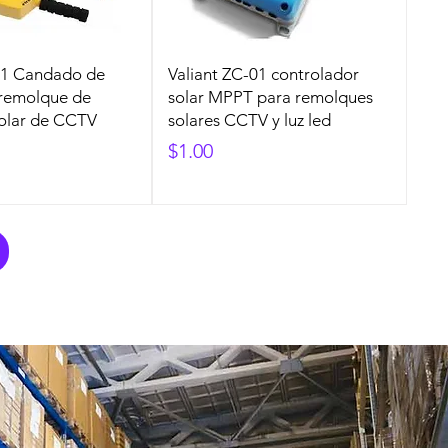
-01 Candado de
Valiant ZC-01 controlador
 remolque de
solar MPPT para remolques
solar de CCTV
solares CCTV y luz led
Precio
$1.00