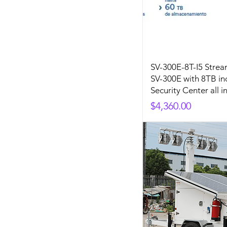
SV-300E-8T-I5 Stre
SV-300E with 8TB in
Security Center all i
Precio
$4,360.00