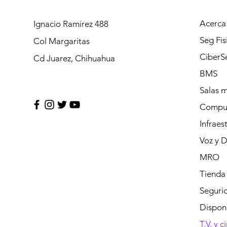
Acerca
Ignacio Ramirez 488
Seg Fis
Col Margaritas
CiberS
Cd Juarez, Chihuahua
BMS
Salas 
Compu
Infraes
Voz y 
MRO
Tienda
Segurid
Dispon
T.V. y c