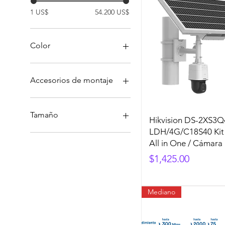
1 US$
54.200 US$
Color
Accesorios de montaje
Accesorios de montaje en
pared
Tamaño
Hikvision DS-2XS3
Accesorios de montaje en
LDH/4G/C18S40 Kit 
plafon
Grande
All in One / Cámara
Accesorios de montaje en
Mediano
Precio
$1,425.00
poste
One size
Accesorios de montaje en
Pequeño
techo
Mediano