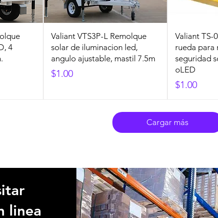
molque
Valiant VTS3P-L Remolque
Valiant TS
D, 4
solar de iluminacion led,
rueda para
.
angulo ajustable, mastil 7.5m
seguridad 
oLED
Precio
$1.00
Precio
$1.00
Cargar más
itar
n linea