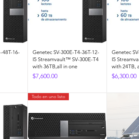
-48T-16-
Genetec SV-300E-T4-36T-12-
Genetec SV
I5 Streamvault™ SV-300E-T4
I5 Streamv
with 36TB,all in one
with 24TB, a
Precio
Precio
$7,600.00
$6,300.00
Todo en uno listo