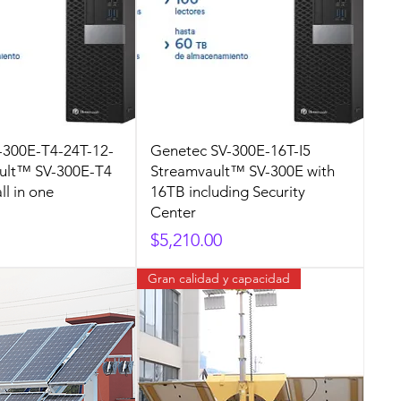
-300E-T4-24T-12-
Genetec SV-300E-16T-I5
ault™ SV-300E-T4
Streamvault™ SV-300E with
ll in one
16TB including Security
Center
Precio
$5,210.00
Gran calidad y capacidad