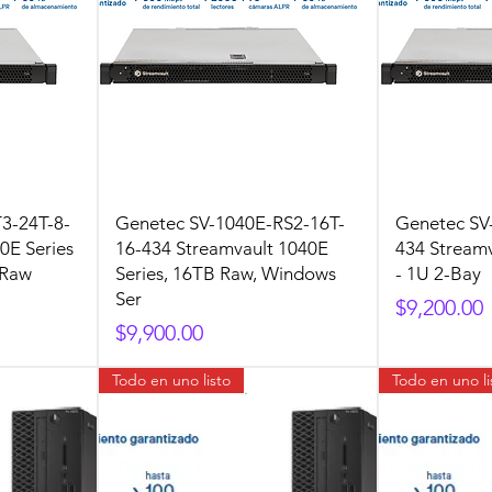
3-24T-8-
Genetec SV-1040E-RS2-16T-
Genetec SV
0E Series
16-434 Streamvault 1040E
434 Streamv
 Raw
Series, 16TB Raw, Windows
- 1U 2-Bay
Ser
Precio
$9,200.00
Precio
$9,900.00
Todo en uno listo
Todo en uno li