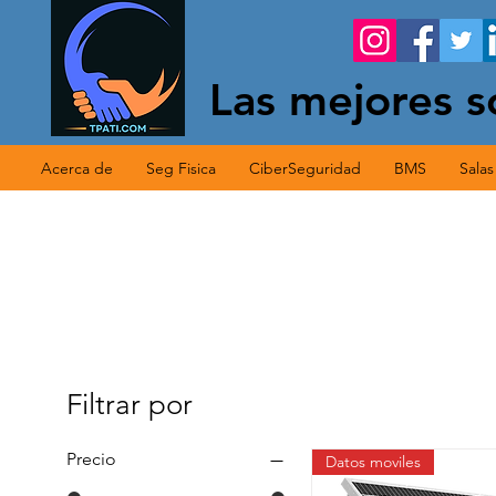
Las mejores s
Acerca de
Seg Fisica
CiberSeguridad
BMS
Sala
Filtrar por
Precio
Datos moviles