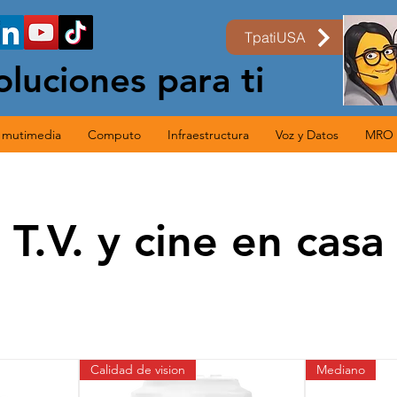
TpatiUSA
oluciones para ti
s mutimedia
Computo
Infraestructura
Voz y Datos
MRO
T.V. y cine en casa
Calidad de vision
Mediano