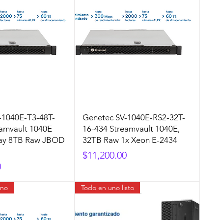
-1040E-T3-48T-
Genetec SV-1040E-RS2-32T-
eamvault 1040E
16-434 Streamvault 1040E,
-Bay 8TB Raw JBOD
32TB Raw 1x Xeon E-2434
Precio
$11,200.00
0
ano
Todo en uno listo