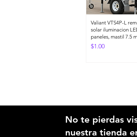
Valiant VTS4P-L re
solar iluminacion LE
paneles, mastil 7.5 m
Precio
$1.00
No te pierdas vis
nuestra tienda e