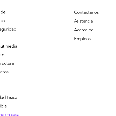
 de
Contáctanos
ica
Asistencia
eguridad
Acerca de
Empleos
mutimedia
to
tructura
Datos
ad Fisica
ible
ine en casa