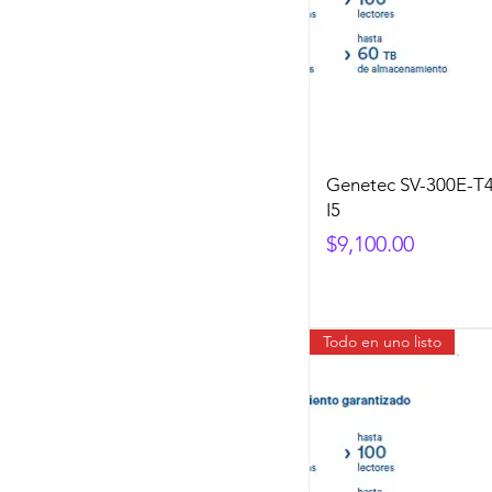
Genetec SV-300E-T4
I5
Precio
$9,100.00
Todo en uno listo