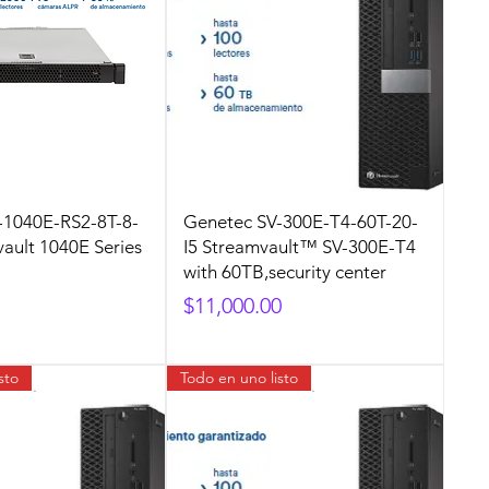
-1040E-RS2-8T-8-
Genetec SV-300E-T4-60T-20-
ault 1040E Series
I5 Streamvault™ SV-300E-T4
with 60TB,security center
Precio
$11,000.00
sto
Todo en uno listo