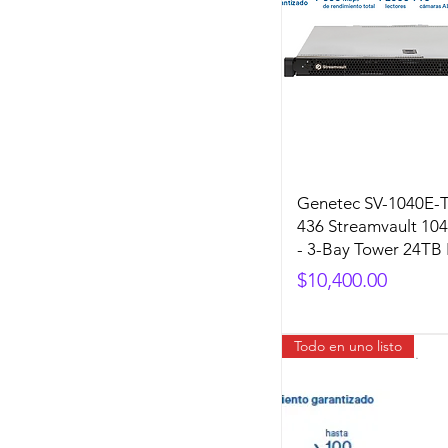
Genetec SV-1040E-T
436 Streamvault 104
- 3-Bay Tower 24TB
Precio
$10,400.00
Todo en uno listo