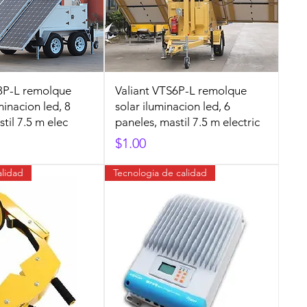
8P-L remolque
Valiant VTS6P-L remolque
minacion led, 8
solar iluminacion led, 6
til 7.5 m elec
paneles, mastil 7.5 m electric
Precio
$1.00
alidad
Tecnologia de calidad