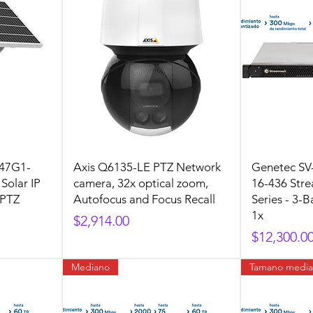
Q47G1-
Axis Q6135-LE PTZ Network
Genetec SV
Solar IP
camera, 32x optical zoom,
16-436 Str
 PTZ
Autofocus and Focus Recall
Series - 3
1x
Precio
$2,914.00
Precio
$12,300.0
Mediano
Tamano medi