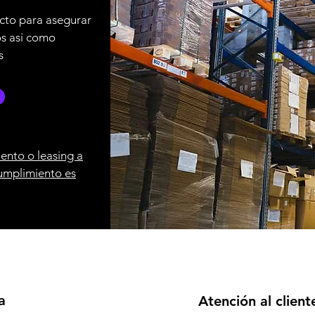
cto para asegurar
os asi como
s
ento o leasing a
umplimiento es
a
Atención al client