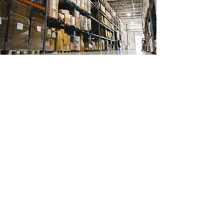
Ubicación de tienda
Ignacio Ramirez 488
Col Margaritas
Cd Juarez, Chihuahua