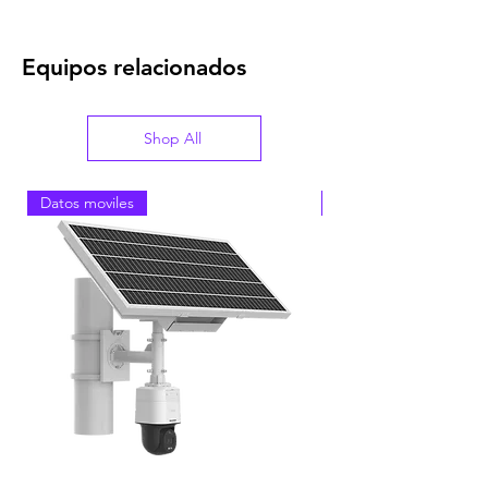
Equipos relacionados
Shop All
Datos moviles
Calidad de vision