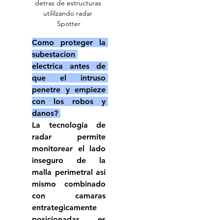
detras de estructuras 
utililzando radar 
Spotter
Como proteger la 
subestacion 
electrica antes de 
que el intruso 
penetre y empieze 
con los robos y 
danos? 
La tecnologia de 
radar permite 
monitorear el lado 
inseguro de la 
malla perimetral asi 
mismo combinado 
con camaras 
entrategicamente 
posicionadas es 