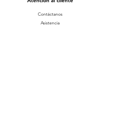
Atención al cliente
Contáctanos
Asistencia
Acerca de
Empleos
Política
Envío y devoluciones
Términos y condiciones
Métodos de pago
FAQ