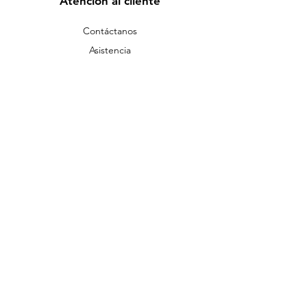
Atención al cliente
Contáctanos
Asistencia
Acerca de
Empleos
Política
Envío y devoluciones
Términos y condiciones
Métodos de pago
FAQ