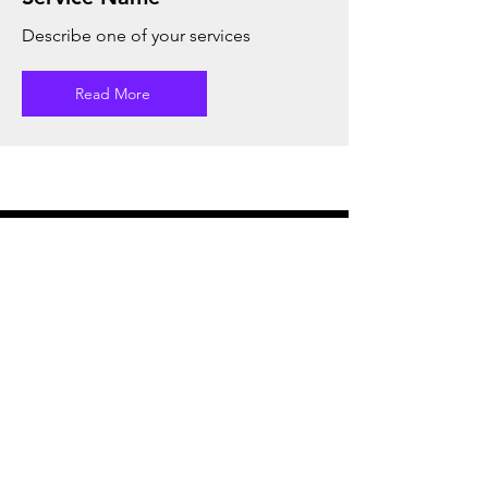
Describe one of your services
Read More
No te pierdas visitar nuestra
tienda en linea
Nuestro equipo estara en contacto
para asegurar la entrega en tiempos
acordados asi como brindaremos
los mejores precios
Tienda en linea