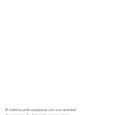
El mastil puede equiparse con una variedad 
de sensores de detección únicos, como 