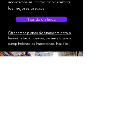
acordados asi como brindaremos
los mejores precios
Tienda en linea
Ofrecemos planes de financiamiento o
leasing a las empresas, sabemos que el
cumplimiento es importante, haz click