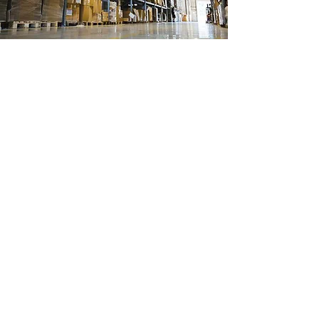
Ubicación de tienda
Ignacio Ramirez 488
Col Margaritas
Cd Juarez, Chihuahua