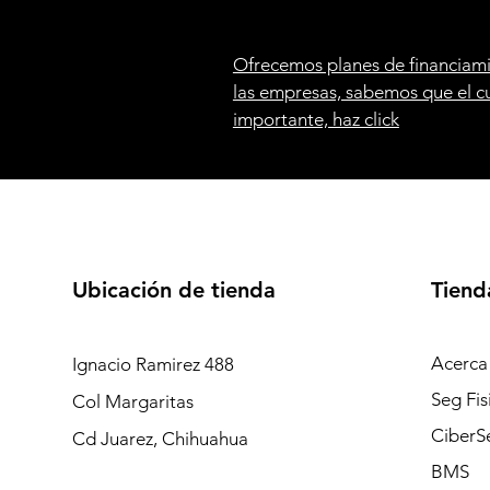
Ofrecemos planes de financiami
las empresas, sabemos que el c
importante, haz click
Ubicación de tienda
Tiend
Acerca
Ignacio Ramirez 488
Seg Fis
Col Margaritas
CiberS
Cd Juarez, Chihuahua
BMS