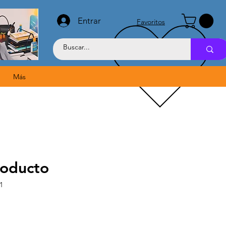
Entrar
Favoritos
Más
roducto
1