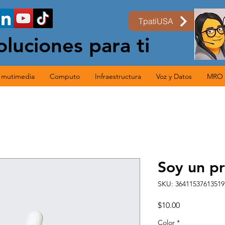
TpatiUSA
oluciones para ti
s mutimedia
Computo
Infraestructura
Voz y Datos
MRO
Soy un p
SKU: 36411537613519
Precio
$10.00
Color
*