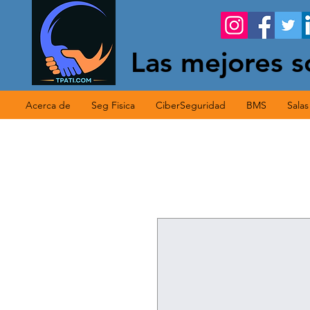
Las mejores s
Acerca de
Seg Fisica
CiberSeguridad
BMS
Sala