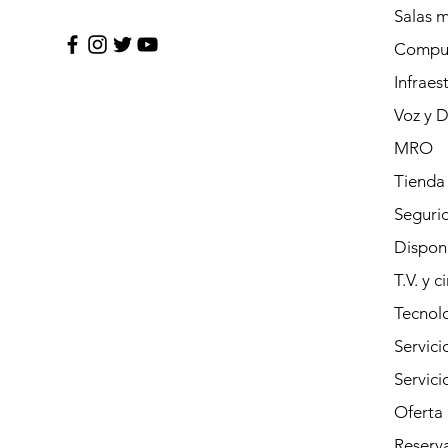
Salas 
Compu
Infraes
Voz y 
MRO
Tienda
Segurid
Dispon
T.V. y c
Tecnolo
Servici
Servic
Oferta
Reserva