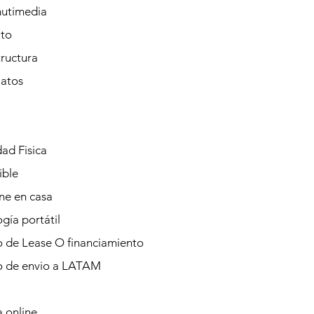
mutimedia
to
tructura
Datos
ad Fisica
ible
ine en casa
gía portátil
o de Lease O financiamiento
io de envio a LATAM
 online