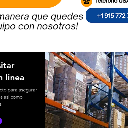
itar
n linea
cto para asegurar
os asi como
s