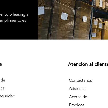
ento o leasing a
umplimiento es
a
Atención al client
 de
Contáctanos
ica
Asistencia
eguridad
Acerca de
Empleos