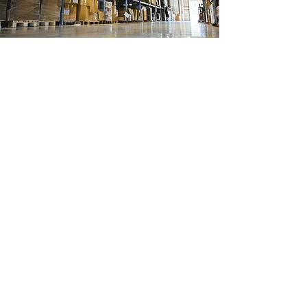
Ubicación de tienda
Ignacio Ramirez 488
Col Margaritas
Cd Juarez, Chihuahua