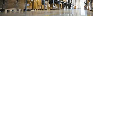
Ubicación de tienda
Ignacio Ramirez 488
Col Margaritas
Cd Juarez, Chihuahua