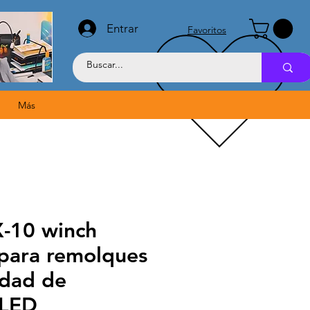
Entrar
Favoritos
Más
X-10 winch
 para remolques
idad de
 LED