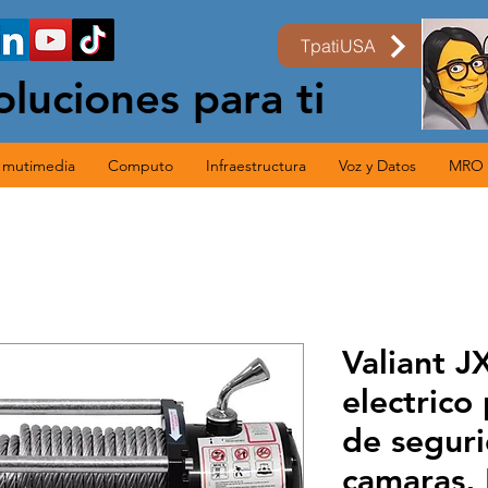
TpatiUSA
oluciones para ti
s mutimedia
Computo
Infraestructura
Voz y Datos
MRO
Valiant J
electrico
de segur
camaras,