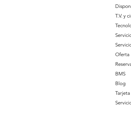
Dispon
T.V. y c
Tecnolo
Servici
Servic
Oferta
Reserva
BMS
Blog
Tarjeta
Servici