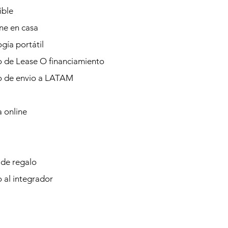
ible
ine en casa
gía portátil
o de Lease O financiamiento
io de envio a LATAM
 online
 de regalo
o al integrador