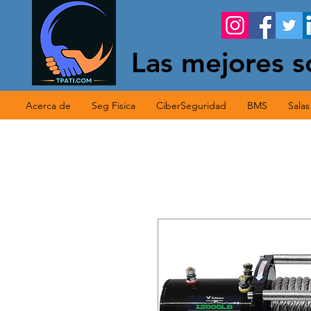
Las mejores s
Acerca de
Seg Fisica
CiberSeguridad
BMS
Sala