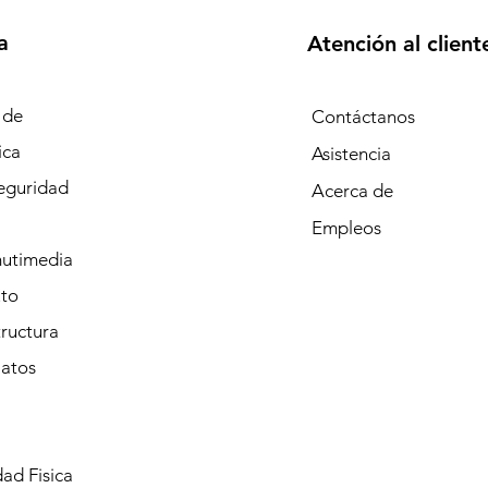
a
Atención al client
 de
Contáctanos
ica
Asistencia
eguridad
Acerca de
Empleos
mutimedia
to
tructura
Datos
ad Fisica