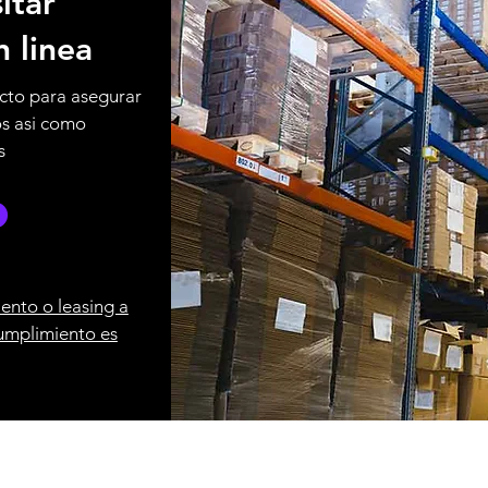
itar
n linea
cto para asegurar
os asi como
s
ento o leasing a
umplimiento es