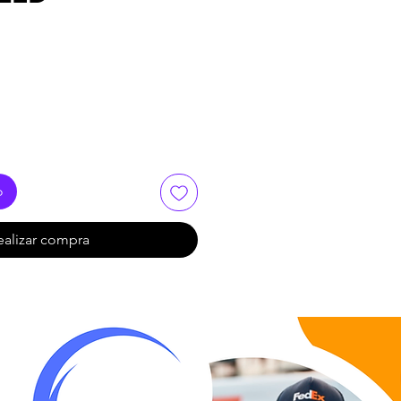
o
ealizar compra