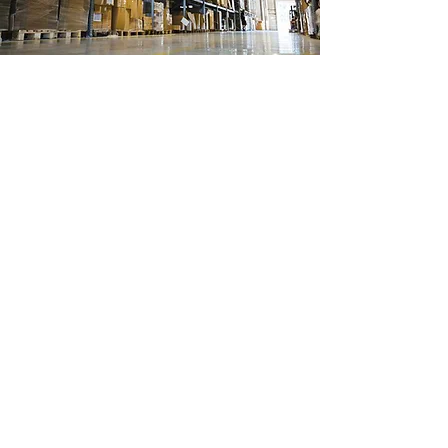
Ubicación de tienda
Ignacio Ramirez 488
Col Margaritas
Cd Juarez, Chihuahua