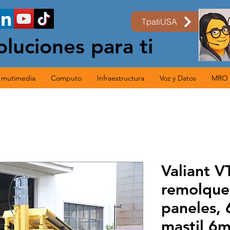
TpatiUSA
oluciones para ti
s mutimedia
Computo
Infraestructura
Voz y Datos
MRO
Valiant 
remolque 
paneles, 
mastil 6m