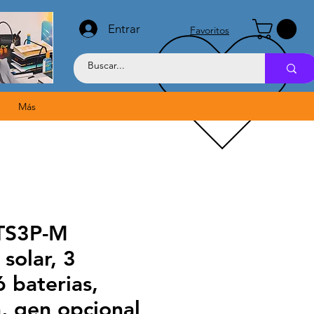
Entrar
Favoritos
Más
VTS3P-M
solar, 3
6 baterias,
, gen opcional