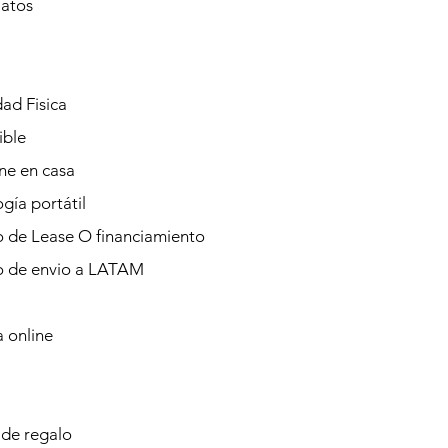
Datos
ad Fisica
ible
ine en casa
gía portátil
o de Lease O financiamiento
io de envio a LATAM
 online
 de regalo