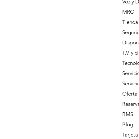
Voz y 
MRO
Tienda
Segurid
Dispon
T.V. y c
Tecnolo
Servici
Servic
Oferta
Reserva
BMS
Blog
Tarjeta