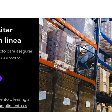
itar
n linea
cto para asegurar
os asi como
s
ento o leasing a
umplimiento es