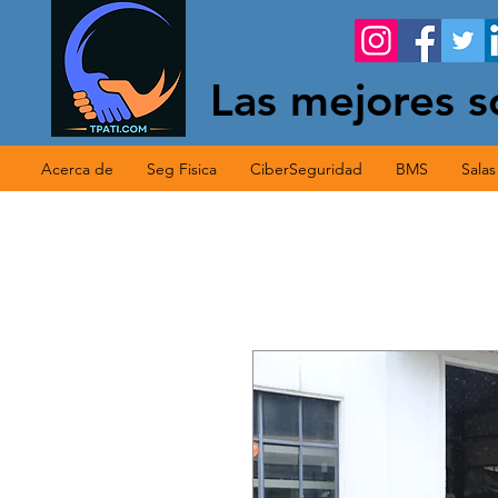
Las mejores s
Acerca de
Seg Fisica
CiberSeguridad
BMS
Sala