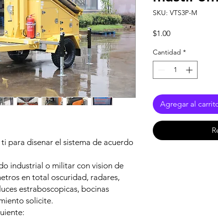
SKU: VTS3P-M
Precio
$1.00
Cantidad
*
Agregar al carrit
R
ti para disenar el sistema de acuerdo
 industrial o militar con vision de
metros en total oscuridad, radares,
 luces estraboscopicas, bocinas
miento solicite.
uiente: