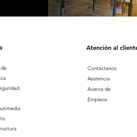
a
Atención al client
 de
Contáctanos
ica
Asistencia
eguridad
Acerca de
Empleos
mutimedia
to
tructura