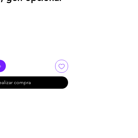
o
ealizar compra