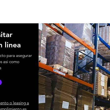
itar
n linea
cto para asegurar
os asi como
s
ento o leasing a
umplimiento es