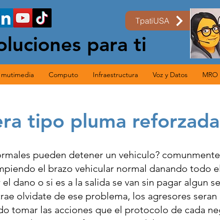
TpatiUSA
oluciones para ti
s mutimedia
Computo
Infraestructura
Voz y Datos
MRO
era tipo pluma reforzada
normales pueden detener un vehiculo? comunmente 
mpiendo el brazo vehicular normal danando todo el
 el dano o si es a la salida se van sin pagar algun 
trae olvidate de ese problema, los agresores seran 
do tomar las acciones que el protocolo de cada ne