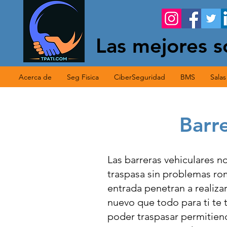
Las mejores s
Acerca de
Seg Fisica
CiberSeguridad
BMS
Sala
Barr
Las barreras vehiculares 
traspasa sin problemas ro
entrada penetran a realizar
nuevo que todo para ti te 
poder traspasar permitien