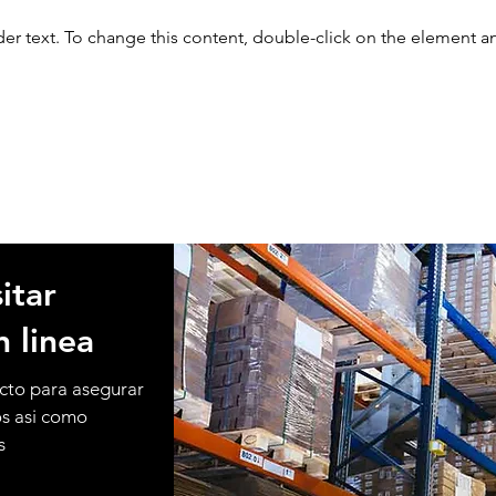
der text. To change this content, double-click on the element 
itar
n linea
cto para asegurar
os asi como
s