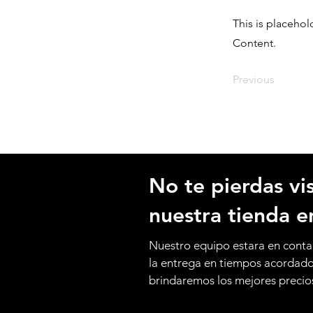
This is placehol
Content.
Previous
No te pierdas vis
nuestra tienda e
Nuestro equipo estara en conta
la entrega en tiempos acordad
brindaremos los mejores precio