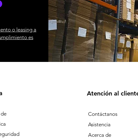
ento o leasing a
umplimiento es
a
Atención al client
 de
Contáctanos
ica
Asistencia
eguridad
Acerca de