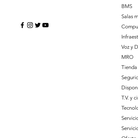
BMS
Salas 
Compu
Infraes
Voz y 
MRO
Tienda
Segurid
Dispon
T.V. y c
Tecnolo
Servici
Servic