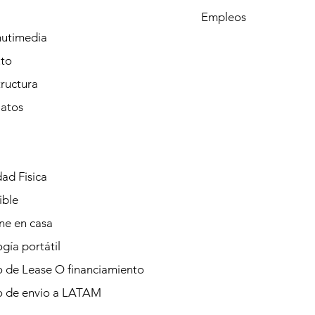
Empleos
mutimedia
to
tructura
Datos
ad Fisica
ible
ine en casa
gía portátil
o de Lease O financiamiento
io de envio a LATAM