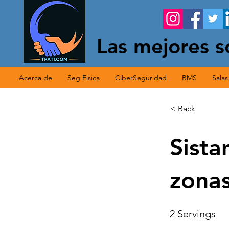
Las mejores s
Acerca de
Seg Fisica
CiberSeguridad
BMS
Sala
< Back
Sista
zona
2 Servings