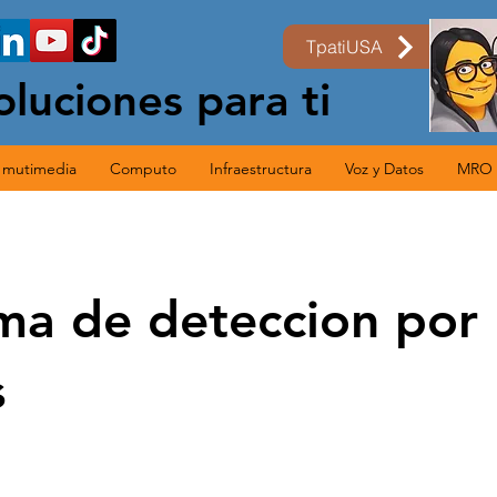
TpatiUSA
oluciones para ti
s mutimedia
Computo
Infraestructura
Voz y Datos
MRO
ma de deteccion por
s