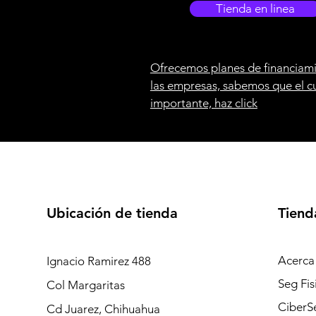
Tienda en linea
Ofrecemos planes de financiami
las empresas, sabemos que el c
importante, haz click
Ubicación de tienda
Tiend
Acerca
Ignacio Ramirez 488
Seg Fis
Col Margaritas
CiberS
Cd Juarez, Chihuahua