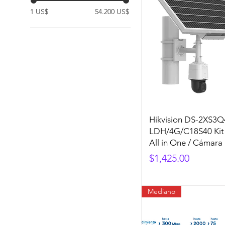
1 US$
54.200 US$
Hikvision DS-2XS3
LDH/4G/C18S40 Kit 
All in One / Cámara
Precio
$1,425.00
Mediano