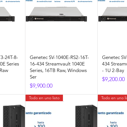
3-24T-8-
Genetec SV-1040E-RS2-16T-
Genetec SV
0E Series
16-434 Streamvault 1040E
434 Streamv
 Raw
Series, 16TB Raw, Windows
- 1U 2-Bay
Ser
Precio
$9,200.00
Precio
$9,900.00
Todo en uno listo
Todo en uno li