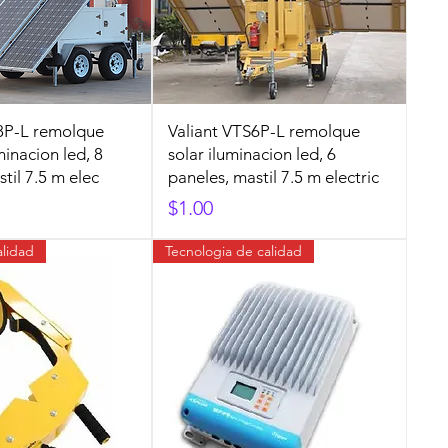
8P-L remolque
Valiant VTS6P-L remolque
minacion led, 8
solar iluminacion led, 6
til 7.5 m elec
paneles, mastil 7.5 m electric
Precio
$1.00
alidad
Tecnologia de calidad