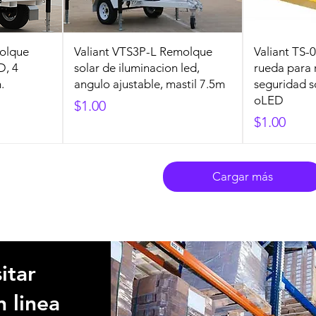
molque
Valiant VTS3P-L Remolque
Valiant TS
D, 4
solar de iluminacion led,
rueda para
.
angulo ajustable, mastil 7.5m
seguridad 
oLED
Precio
$1.00
Precio
$1.00
Cargar más
itar
n linea