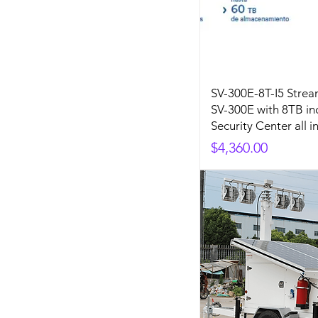
SV-300E-8T-I5 Stre
SV-300E with 8TB in
Security Center all i
Precio
$4,360.00