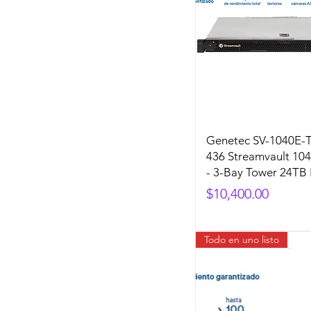
Genetec SV-1040E-T
436 Streamvault 104
- 3-Bay Tower 24TB
Precio
$10,400.00
Todo en uno listo