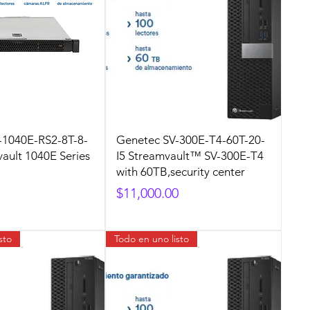
-1040E-RS2-8T-8-
Genetec SV-300E-T4-60T-20-
ault 1040E Series
I5 Streamvault™ SV-300E-T4
with 60TB,security center
Precio
$11,000.00
sto
Todo en uno listo