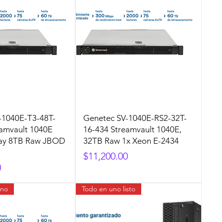
-1040E-T3-48T-
Genetec SV-1040E-RS2-32T-
eamvault 1040E
16-434 Streamvault 1040E,
-Bay 8TB Raw JBOD
32TB Raw 1x Xeon E-2434
Precio
$11,200.00
0
ano
Todo en uno listo