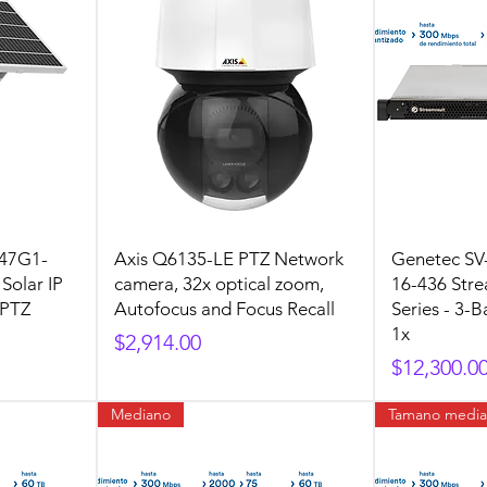
Q47G1-
Axis Q6135-LE PTZ Network
Genetec SV
Solar IP
camera, 32x optical zoom,
16-436 Str
 PTZ
Autofocus and Focus Recall
Series - 3
1x
Precio
$2,914.00
Precio
$12,300.0
Mediano
Tamano medi