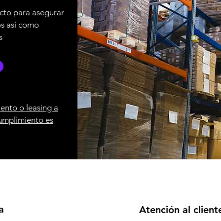
cto para asegurar
os asi como
s
ento o leasing a
umplimiento es
a
Atención al client