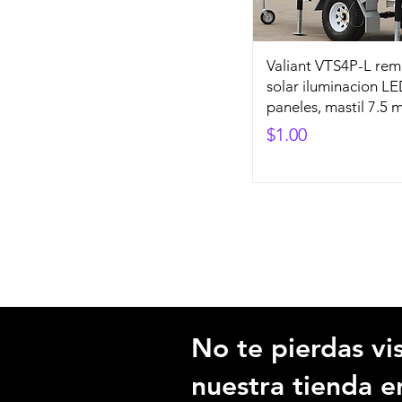
Valiant VTS4P-L re
solar iluminacion LE
paneles, mastil 7.5 m
Precio
$1.00
No te pierdas vis
nuestra tienda e