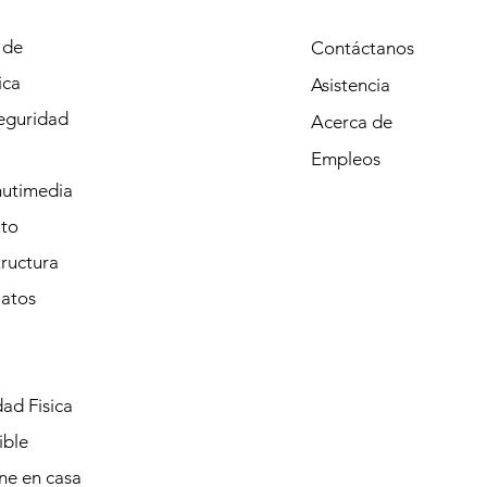
 de
Contáctanos
ica
Asistencia
eguridad
Acerca de
Empleos
mutimedia
to
tructura
Datos
ad Fisica
ible
ine en casa