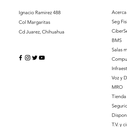
Acerca
Ignacio Ramirez 488
Seg Fis
Col Margaritas
CiberS
Cd Juarez, Chihuahua
BMS
Salas 
Compu
Infraes
Voz y 
MRO
Tienda
Segurid
Dispon
T.V. y c