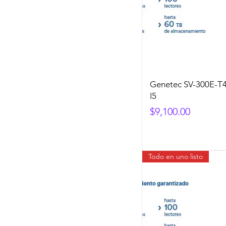
Genetec SV-300E-T4
I5
Precio
$9,100.00
Todo en uno listo