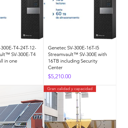
-300E-T4-24T-12-
Genetec SV-300E-16T-I5
ault™ SV-300E-T4
Streamvault™ SV-300E with
ll in one
16TB including Security
Center
Precio
$5,210.00
Gran calidad y capacidad