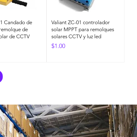
-01 Candado de
Valiant ZC-01 controlador
 remolque de
solar MPPT para remolques
solar de CCTV
solares CCTV y luz led
Precio
$1.00