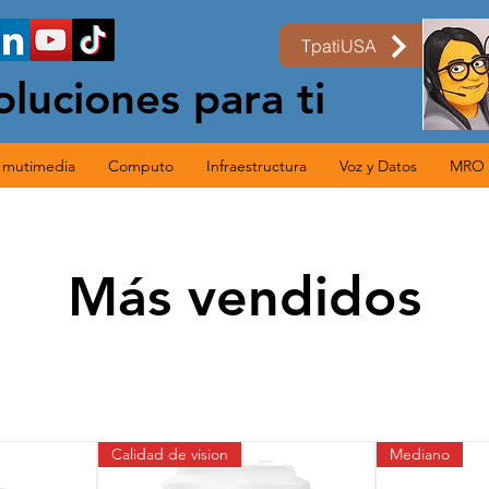
TpatiUSA
oluciones para ti
s mutimedia
Computo
Infraestructura
Voz y Datos
MRO
Más vendidos
Calidad de vision
Mediano