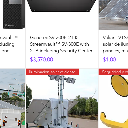
amvault™
Genetec SV-300E-2T-I5
Valiant VTS
cluding
Streamvault™ SV-300E with
solar de ilu
n one
2TB including Security Center
paneles, mas
Precio
Precio
$3,570.00
$1.00
Iluminacion solar eficiente
Seguridad y c