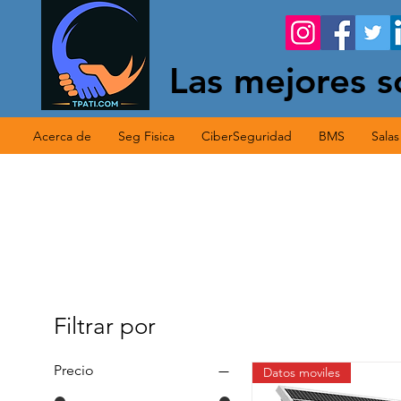
Las mejores s
Acerca de
Seg Fisica
CiberSeguridad
BMS
Sala
Filtrar por
Precio
Datos moviles