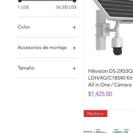
1 US$
54.200 US$
Color
Accesorios de montaje
Accesorios de montaje en
pared
Tamaño
Hikvision DS-2XS3
Accesorios de montaje en
LDH/4G/C18S40 Kit 
plafon
Grande
All in One / Cámara
Accesorios de montaje en
Mediano
Precio
$1,425.00
poste
One size
Accesorios de montaje en
Pequeño
techo
Mediano