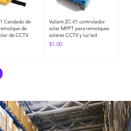
-01 Candado de
Valiant ZC-01 controlador
 remolque de
solar MPPT para remolques
solar de CCTV
solares CCTV y luz led
Precio
$1.00