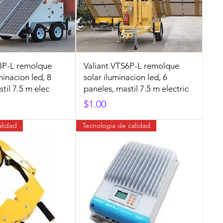
8P-L remolque
Valiant VTS6P-L remolque
minacion led, 8
solar iluminacion led, 6
til 7.5 m elec
paneles, mastil 7.5 m electric
Precio
$1.00
alidad
Tecnologia de calidad