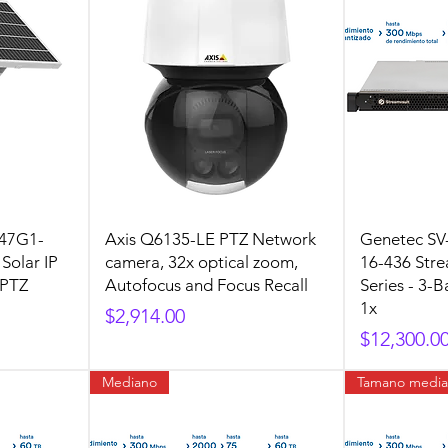
Q47G1-
Axis Q6135-LE PTZ Network
Genetec SV
Solar IP
camera, 32x optical zoom,
16-436 Str
 PTZ
Autofocus and Focus Recall
Series - 3
1x
Precio
$2,914.00
Precio
$12,300.0
Mediano
Tamano medi