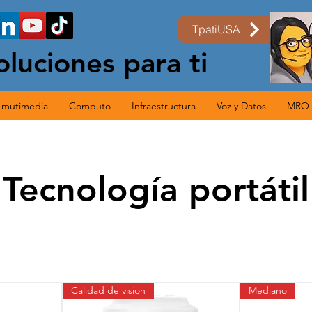
TpatiUSA
oluciones para ti
s mutimedia
Computo
Infraestructura
Voz y Datos
MRO
Tecnología portátil
Calidad de vision
Mediano