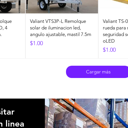
molque
Valiant VTS3P-L Remolque
Valiant TS
D, 4
solar de iluminacion led,
rueda para
.
angulo ajustable, mastil 7.5m
seguridad 
oLED
Precio
$1.00
Precio
$1.00
Cargar más
itar
n linea