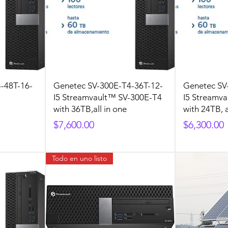
-48T-16-
Genetec SV-300E-T4-36T-12-
Genetec SV
I5 Streamvault™ SV-300E-T4
I5 Streamv
with 36TB,all in one
with 24TB, a
Precio
Precio
$7,600.00
$6,300.00
Todo en uno listo