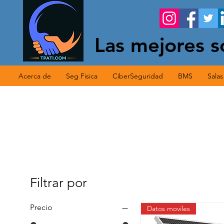
Las mejores s
Acerca de
Seg Fisica
CiberSeguridad
BMS
Sala
Filtrar por
Precio
Datos moviles