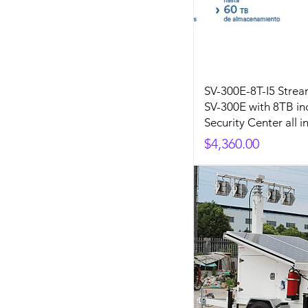
SV-300E-8T-I5 Stre
SV-300E with 8TB in
Security Center all i
Precio
$4,360.00