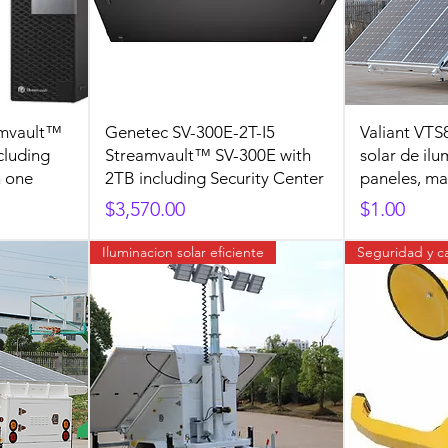
amvault™
Genetec SV-300E-2T-I5
Valiant VTS
cluding
Streamvault™ SV-300E with
solar de ilu
n one
2TB including Security Center
paneles, mas
Precio
Precio
$3,570.00
$1.00
Iluminacion solar eficiente
Seguridad y c