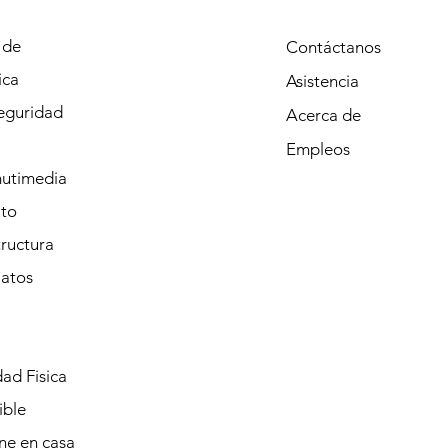
 de
Contáctanos
ica
Asistencia
eguridad
Acerca de
Empleos
mutimedia
to
tructura
Datos
ad Fisica
ible
ine en casa