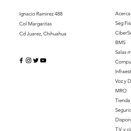
Acerca
Ignacio Ramirez 488
Seg Fis
Col Margaritas
CiberS
Cd Juarez, Chihuahua
BMS
Salas 
Compu
Infraes
Voz y 
MRO
Tienda
Segurid
Dispon
T.V. y c