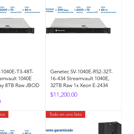
-1040E-T3-48T-
Genetec SV-1040E-RS2-32T-
eamvault 1040E
16-434 Streamvault 1040E,
-Bay 8TB Raw JBOD
32TB Raw 1x Xeon E-2434
Precio
$11,200.00
0
ano
Todo en uno listo