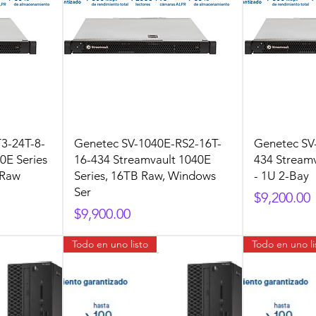
3-24T-8-
Genetec SV-1040E-RS2-16T-
Genetec SV
0E Series
16-434 Streamvault 1040E
434 Streamv
 Raw
Series, 16TB Raw, Windows
- 1U 2-Bay
Ser
Precio
$9,200.00
Precio
$9,900.00
Todo en uno listo
Todo en uno li