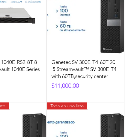
-1040E-RS2-8T-8-
Genetec SV-300E-T4-60T-20-
ault 1040E Series
I5 Streamvault™ SV-300E-T4
with 60TB,security center
Precio
$11,000.00
sto
Todo en uno listo